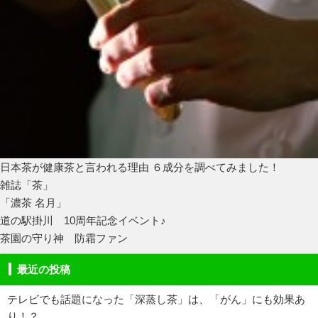
日本茶が健康茶と言われる理由 ６成分を調べてみました！
雑誌「茶」
「濃茶 名月」
道の駅掛川 10周年記念イベント♪
茶園の守り神 防霜ファン
最近の投稿
テレビでも話題になった「深蒸し茶」は、「がん」にも効果あ
り！？