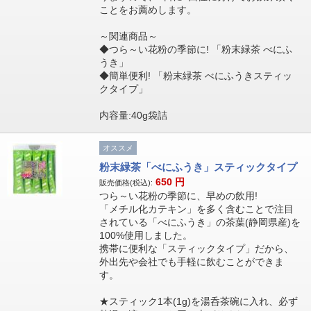
ことをお薦めします。
～関連商品～
◆つら～い花粉の季節に! 「粉末緑茶 べにふ
うき」
◆簡単便利! 「粉末緑茶 べにふうきスティッ
クタイプ」
内容量:40g袋詰
オススメ
粉末緑茶「べにふうき」スティックタイプ
650
円
販売価格(税込):
つら～い花粉の季節に、早めの飲用!
「メチル化カテキン」を多く含むことで注目
されている「べにふうき」の茶葉(静岡県産)を
100%使用しました。
携帯に便利な「スティックタイプ」だから、
外出先や会社でも手軽に飲むことができま
す。
★スティック1本(1g)を湯呑茶碗に入れ、必ず