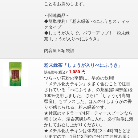
ことをお薦めします。
～関連商品～
◆簡単便利! 「粉末緑茶 べにふうきスティッ
クタイプ」
◆しょうが入りで、パワーアップ ! 「粉末緑
茶 しょうが入りべにふうき」
内容量:50g袋詰
粉末緑茶「しょうが入りべにふうき」
1,080
円
販売価格(税込):
つら～い花粉の季節に、早めの飲用!
「メチル化カテキン」を多く含むことで注目
されている「べにふうき」の茶葉(静岡県産)を
100%使用しました。さらに「しょうが(高知
県産)」もプラスした、ほんのりしょうがの香
りが感じられる、粉末緑茶です。
★付属のマドラーで4杯・ティースプーンなら
軽く1gを、湯呑茶碗1杯に入れ、必ず熱湯に溶
かしてお召し上がりください。
★メチル化カテキンは体内に3～4時間とどま
りますので、1日に3回位に分けてお飲み頂く