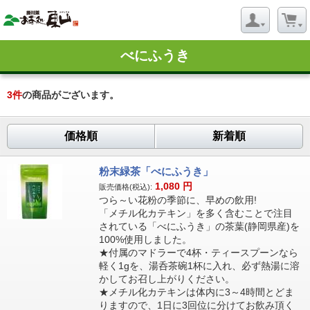
べにふうき
3
件
の商品がございます。
価格順
新着順
粉末緑茶「べにふうき」
1,080
円
販売価格(税込):
つら～い花粉の季節に、早めの飲用!
「メチル化カテキン」を多く含むことで注目
されている「べにふうき」の茶葉(静岡県産)を
100%使用しました。
★付属のマドラーで4杯・ティースプーンなら
軽く1gを、湯呑茶碗1杯に入れ、必ず熱湯に溶
かしてお召し上がりください。
★メチル化カテキンは体内に3～4時間とどま
りますので、1日に3回位に分けてお飲み頂く